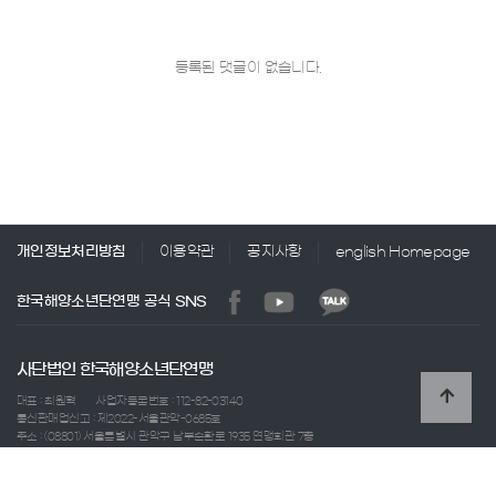
등록된 댓글이 없습니다.
개인정보처리방침
이용약관
공지사항
english Homepage
한국해양소년단연맹 공식 SNS
사단법인 한국해양소년단연맹
대표 : 최원혁
사업자등록번호 : 112-82-03140
통신판매업신고 : 제2022-서울관악-0685호
주소 : (08801) 서울특별시 관악구 남부순환로 1935 연맹회관 7층
TEL : 02-886-8522
FAX : 02-886-8521
E-mail : seakorea@sekh.or.kr
Copyright 2021 사단법인 한국해양소년단연맹 All Rights Reserved.