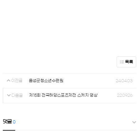
목록
음성군청소년수련원
24.04.03
이전글
제15회 전국해양스포츠제전 스케치 영상
22.09.26
다음글
댓글
0