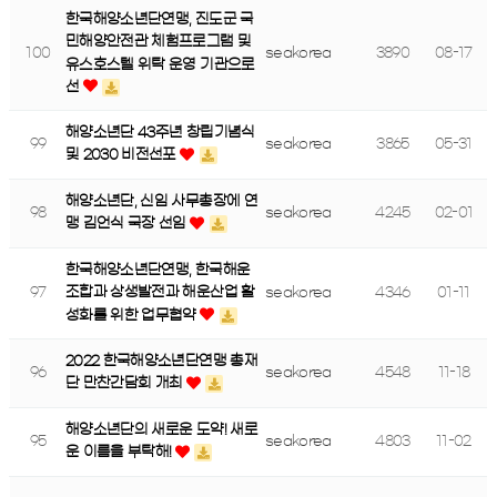
한국해양소년단연맹, 진도군 국
민해양안전관 체험프로그램 및
100
seakorea
3890
08-17
유스호스텔 위탁 운영 기관으로
선
해양소년단 43주년 창립기념식
99
seakorea
3865
05-31
및 2030 비전선포
해양소년단, 신임 사무총장에 연
98
seakorea
4245
02-01
맹 김언식 국장 선임
한국해양소년단연맹, 한국해운
97
seakorea
4346
01-11
조합과 상생발전과 해운산업 활
성화를 위한 업무협약
2022 한국해양소년단연맹 총재
96
seakorea
4548
11-18
단 만찬간담회 개최
해양소년단의 새로운 도약! 새로
95
seakorea
4803
11-02
운 이름을 부탁해!