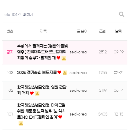
Total 104건
1 페이지
번호
제목
글쓴이
조회
날짜
수상에서 펼쳐지는 [청춘의 물빛
seakorea
2512
09-19
질주!] 전국대학드래곤보트대회
공지
최강의 승부가 펼쳐진다!
103
2025 정기총회 보도자료
seakorea
1755
02-21
한국해양소년단연맹, 임원 간담
102
seakorea
3119
06-14
회 개최
한국해양소년단연맹, 마약근절
위한 새로운 노력 발휘 '노 엑시
101
seakorea
3403
12-13
트(NO EXIT)캠페인 참여'