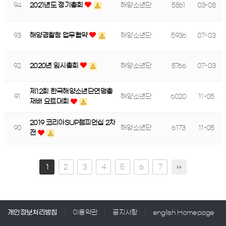
94
2021년도 정기총회
해양소년단
5861
03-08
93
해양경찰청 업무협약
해양소년단
5936
07-03
92
2020년 임시총회
해양소년단
5766
07-03
제12회 한국해양소년단연맹총
91
해양소년단
6020
11-05
재배 요트대회
2019 코리아SUP챔피언십 2차
90
해양소년단
6173
11-05
전
2
3
4
5
6
7
1
개인정보처리방침
이용약관
공지사항
english Homepage