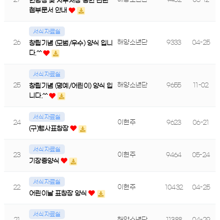
연맹장 및 사무처장 승인 관련
첨부문서 안내
서식자료실
26
해양소년단
9333
04-25
창립기념 (모범/우수) 양식 입니
다.^^
서식자료실
25
해양소년단
9655
11-02
창립기념 (명예/어린이) 양식 입
니다.^^
서식자료실
24
이현주
9623
06-21
(구)행사표창장
서식자료실
23
이현주
9464
05-24
기장증양식
서식자료실
22
이현주
10432
04-25
어린이날 표창장 양식
서식자료실
21
해양소년단
11388
04-29