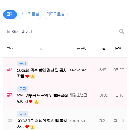
전체
서식자료실
기타자료실
Total 35건
1 페이지
번호
제목
글쓴이
조회
날짜
공지
공지
seakorea
648
05-02
2025년 귀속 법인 결산 및 공시
자료
공지
공지
해양소년단
10106
12-16
연간 기부금 모금액 및 활용실적
명세서
공지
33
seakorea
2521
05-13
2024년 귀속 법인 결산 및 공시
자료