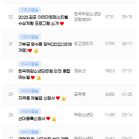
기타자료실
한국해양소년단
32
5731
05-15
2023 김포 아라마린페스티벌
연맹8539
수상체험 프로그램 소개
기타자료실
31
최고관리자
9799
05-17
기부금 영수증 양식(2022.03.18
개정)
서식자료실
30
권순선
9803
07-01
한국해양소년단연맹 안전 종합
메뉴얼
서식자료실
29
김덕현
8658
10-25
자격증 재발급 신청서
서식자료실
28
해양소년단
11459
03-14
선대등록신청서
서식자료실
27
해양소년단
9482
03-12