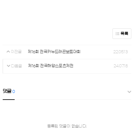
목록
제16회 전국카누드래곤보트대회
22.05.13
이전글
제16회 전국해양스포츠제전
24.07.18
다음글
댓글
0
등록된 댓글이 없습니다.