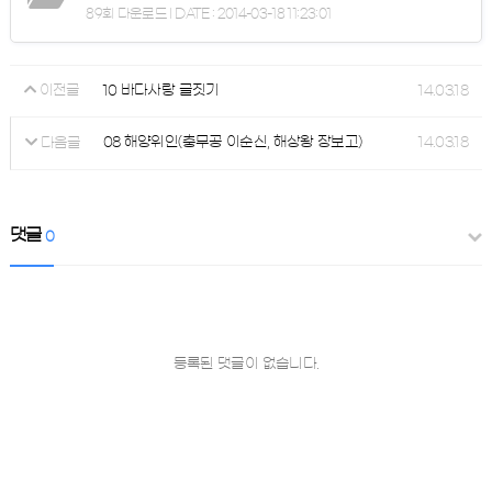
89회 다운로드 | DATE : 2014-03-18 11:23:01
10 바다사랑 글짓기
14.03.18
이전글
08 해양위인(충무공 이순신, 해상왕 장보고)
14.03.18
다음글
댓글
0
등록된 댓글이 없습니다.