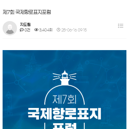
제7회 국제항로표지포럼
지도팀
0건
3,404회
25-06-16 09:15