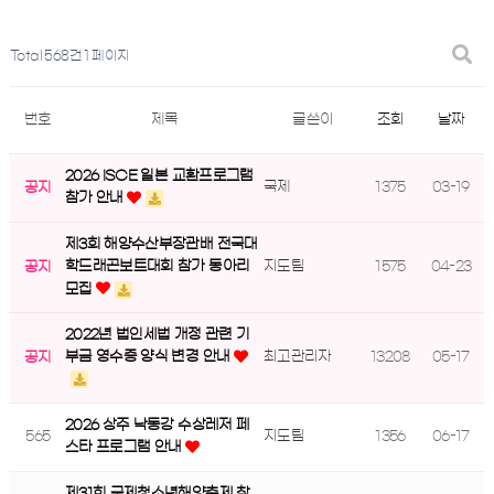
Total 568건
1 페이지
번호
제목
글쓴이
조회
날짜
2026 ISCE 일본 교환프로그램
국제
1375
03-19
공지
참가 안내
제3회 해양수산부장관배 전국대
지도팀
1575
04-23
학드래곤보트대회 참가 동아리
공지
모집
2022년 법인세법 개정 관련 기
최고관리자
13208
05-17
부금 영수증 양식 변경 안내
공지
2026 상주 낙동강 수상레저 페
565
지도팀
1356
06-17
스타 프로그램 안내
제31회 국제청소년해양축제 참