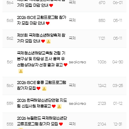
564
국제
670
06-01
가자 모집 마감 안내
2026 ISCE 교환프로그램 참가
563
국제
850
05-11
자 모집 마감 안내
제31회 국제청소년해양축제 참
562
국제
1121
05-11
가자 모집 안내
국제청소년해양교육원 건립 기
본구상 및 타당성 조사 용역 우
561
seakorea
1006
04-30
선협상대상자 선정 결과 공고
2026 ISCE 홍콩 교환프로그램
560
국제
1242
03-25
참가자 모집
2026 한국해양소년단연맹 지도
559
seakorea
2123
01-12
팀 신입사원 채용공고
2026 뉴질랜드 국제해양소년단
558
국제
2104
12-31
교류프로그램 참가자 모집