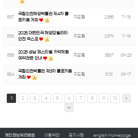
국립인천해양박물관 제4차 콜
557
지도팀
2385
11-18
로키움 개최
2025 대한민국 해양모빌리티·
556
지도팀
2379
11-18
안전 엑스포
2025 성남 페스티벌 카약체험
555
지도팀
3567
09-23
예약관련 안내
국립인천박물관 제3차 콜로키움
554
지도팀
3131
09-17
개최
2
3
4
5
6
7
8
9
10
1
개인정보처리방침
이용약관
공지사항
english Homepage