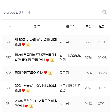
Total 568건
3 페이지
번호
제목
글쓴이
조회
날짜
제 30회 바다의 날 마라톤 대회
538
지도팀
5556
03-04
안내
제2회 전국대학드래곤보트대회
한국해양소년단
537
5736
02-28
연맹
참가 동아리 모집 안내
536
등대스탬프투어 안내
지도팀
7614
08-28
2024 낙동강 수상레저 페스타
한국해양소년단
535
9026
07-24
연맹
안내
2024 코리아 SUP 챔피언십 참
534
지도팀
9410
07-14
가안내