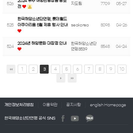
2024 우수 해양관광상품 공모
526
지도팀
7709
05-27
전
한국해양소년단연맹, 롯데월드
525
seakorea
8098
04-26
아쿠아리움 5월 제휴 행사 안내
2024년 해양문화 대장정 안내
한국해양소년단
524
8548
04-24
연맹8539
1
2
4
5
6
7
8
9
10
3
개인정보처리방침
이용약관
공지사항
english Homepage
한국해양소년단연맹 공식 SNS