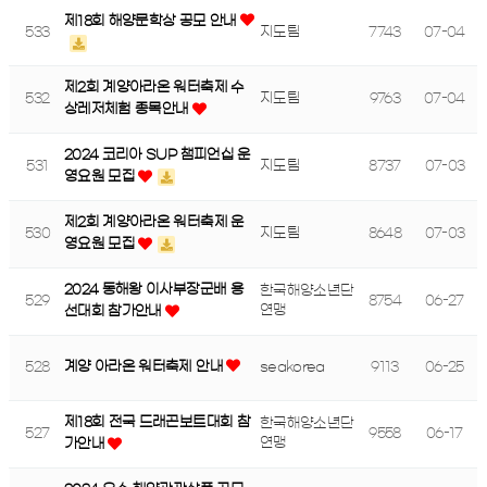
제18회 해양문학상 공모 안내
533
지도팀
7743
07-04
제2회 계양아라온 워터축제 수
532
지도팀
9763
07-04
상레저체험 종목안내
2024 코리아 SUP 챔피언십 운
531
지도팀
8737
07-03
영요원 모집
제2회 계양아라온 워터축제 운
530
지도팀
8648
07-03
영요원 모집
2024 동해왕 이사부장군배 용
한국해양소년단
529
8754
06-27
연맹
선대회 참가안내
528
계양 아라온 워터축제 안내
seakorea
9113
06-25
제18회 전국 드래곤보트대회 참
한국해양소년단
527
9558
06-17
연맹
가안내