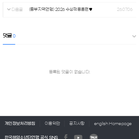
(중부지역연맹) 2026 수상적응훈련♥
26.07.06
다음글
댓글
0
등록된 댓글이 없습니다.
개인정보처리방침
이용약관
공지사항
english Homepage
한국해양소년단연맹 공식 SNS