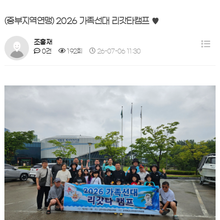
(중부지역연맹) 2026 가족선대 리갓타캠프 ♥
조흥재
0건
192회
26-07-06 11:30