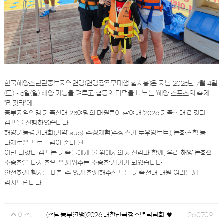
한국해양소년단중부지역연맹(연맹장직무대행 함치홍)은 지난 2026년 7월 4일
(토) ~ 5일(일) 해양 기능을 겨루고 협동의 미덕을 나누는 ‘해양 스포츠의 축제
"리갓타"에
중부지역연맹 가족선대 23여명의 대원들이 참여해 ‘2026 가족선대 리갓타
캠프’를 진행하였습니다.
해양기능경기대회(카약 sup), 수상체험(수상스키 토우잉보트), 문화견학 등
다채로운 프로그램이 준비 된
이번 리갓타 캠프는 가족들에게 물 위에서의 자신감과 함께, 우리 해양 문화의
소중함을 다시 한번 일깨워주는 소중한 계기가 되었습니다.
안전하게 행사를 마칠 수 있게 함께해주신 모든 가족선대 대원 여러분께
감사드립니다!
(전남동부연맹)2026 대한민국청소년박람회 ♥
26.07.09
이전글