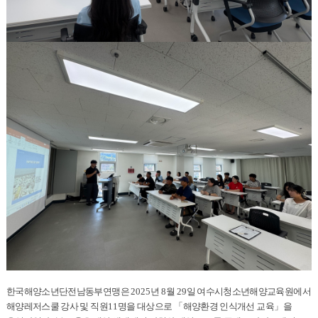
한국해양소년단전남동부연맹은
2025
년
8
월
29
일 여수시청소년해양교육원에서
해양레저스쿨 강사 및 직원
11
명을 대상으로
「
해양환경 인식개선 교육
」
을