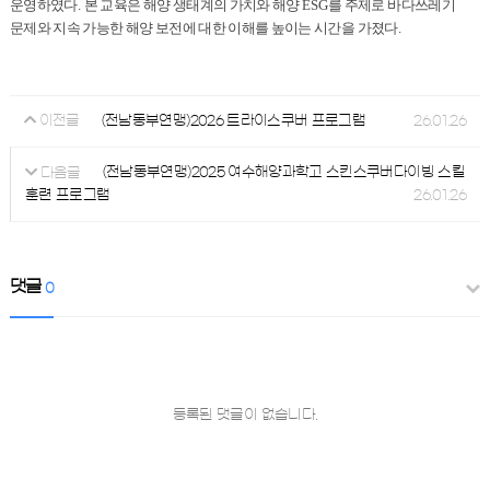
운영하였다
.
본 교육은 해양 생태계의 가치와 해양
ESG
를 주제로 바다쓰레기
문제와 지속 가능한 해양 보전에 대한 이해를 높이는 시간을 가졌다
.
(전남동부연맹)2026 트라이스쿠버 프로그램
26.01.26
이전글
(전남동부연맹)2025 여수해양과학고 스킨스쿠버다이빙 스킬
다음글
훈련 프로그램
26.01.26
댓글
0
등록된 댓글이 없습니다.