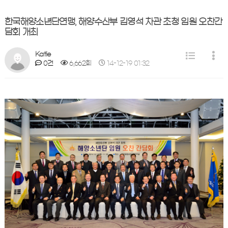
한국해양소년단연맹, 해양수산부 김영석 차관 초청 임원 오찬간
담회 개최
Katie
0건
6,662회
14-12-19 01:32