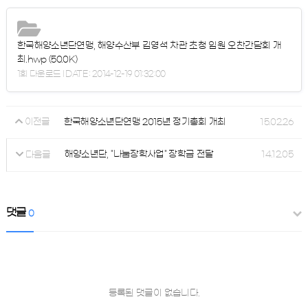
한국해양소년단연맹, 해양수산부 김영석 차관 초청 임원 오찬간담회 개
최.hwp
(50.0K)
1회 다운로드 | DATE : 2014-12-19 01:32:00
한국해양소년단연맹 2015년 정기총회 개최
15.02.26
이전글
해양소년단, "나눔장학사업" 장학금 전달
14.12.05
다음글
댓글
0
등록된 댓글이 없습니다.