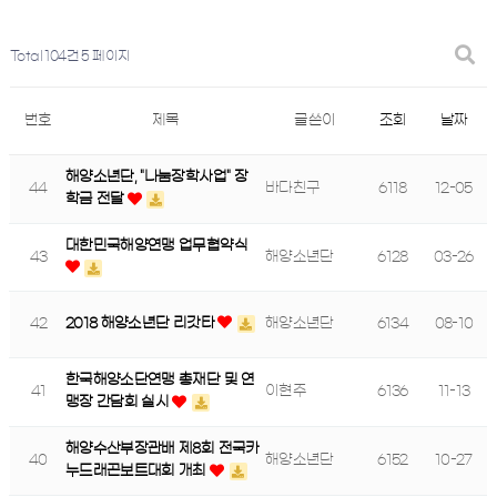
Total 104건
5 페이지
번호
제목
글쓴이
조회
날짜
해양소년단, "나눔장학사업" 장
44
바다친구
6118
12-05
학금 전달
대한민국해양연맹 업무협약식
43
해양소년단
6128
03-26
42
2018 해양소년단 리갓타
해양소년단
6134
08-10
한국해양소단연맹 총재단 및 연
41
이현주
6136
11-13
맹장 간담회 실시
해양수산부장관배 제8회 전국카
40
해양소년단
6152
10-27
누드래곤보트대회 개최