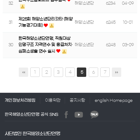
한국구조협회와의 업무협약
32
해양소년단
6234
04-09
제25회 해양소년단리갓타 (해양
31
해양소년단
6245
10-01
기능경기대회)
한국해양소년단연맹, 직원대상
30
해양소년단
6248
03-09
인명구조 자격연수 및 응급처치·
심폐소생술 연수 실시
1
2
3
4
6
7
5
개인정보처리방침
이용약관
공지사항
english Homepage
한국해양소년단연맹 공식 SNS
사단법인 한국해양소년단연맹