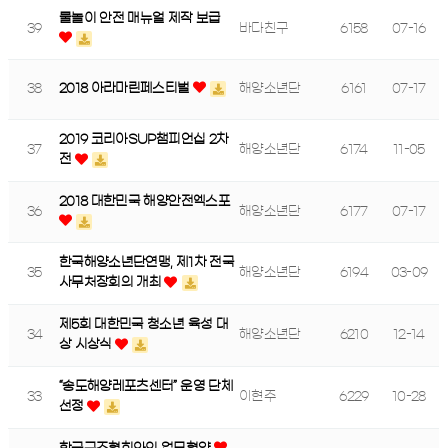
물놀이 안전 매뉴얼 제작 보급
39
바다친구
6158
07-16
38
2018 아라마린페스티벌
해양소년단
6161
07-17
2019 코리아SUP챔피언십 2차
37
해양소년단
6174
11-05
전
2018 대한민국 해양안전엑스포
36
해양소년단
6177
07-17
한국해양소년단연맹, 제1차 전국
35
해양소년단
6194
03-09
사무처장회의 개최
제5회 대한민국 청소년 육성 대
34
해양소년단
6210
12-14
상 시상식
“송도해양레포츠센터” 운영 단체
33
이현주
6229
10-28
선정