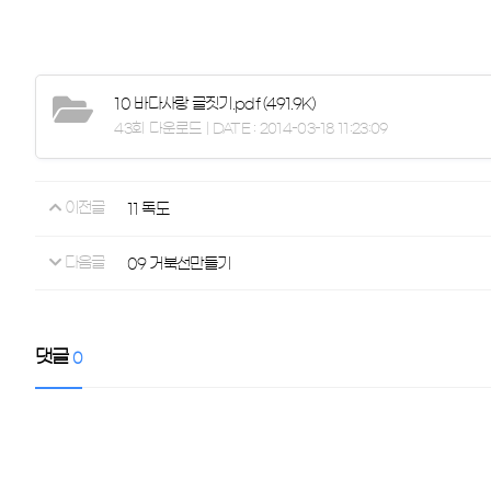
10 바다사랑 글짓기.pdf
(491.9K)
43회 다운로드 | DATE : 2014-03-18 11:23:09
이전글
11 독도
다음글
09 거북선만들기
댓글
0