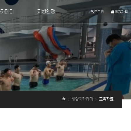
아카데미
지방연맹
로그인
회원가입
교육시설
지방연맹
격과정
육자료
시험/결제
해양아카데미
교육자료