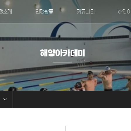
맹소개
연맹활동
커뮤니티
해양
재인사말
해양소년단 단원
공지사항
해양
CI
주요사업
언론보도
자
연혁
주요행사일정
자료실
교
해양아카데미
양소년단연맹
동영상
FAQ
자격증/
조직도
활동사진
시는길
홍보자료