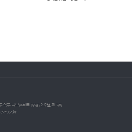
시 관악구 남부순환로 1935 연맹회관 7층
ekh.or.kr