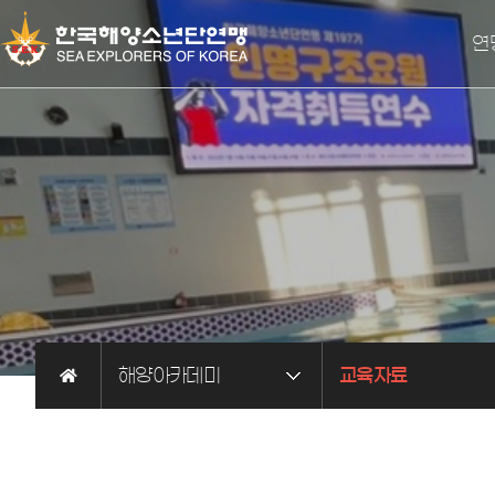
연
총
세계해
오
해양아카데미
교육자료