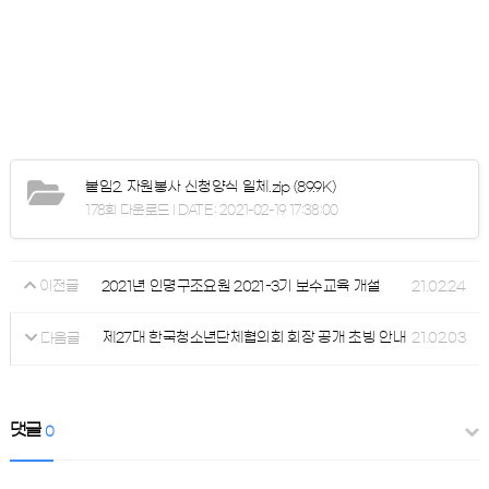
붙임2. 자원봉사 신청양식 일체.zip
(89.9K)
178회 다운로드 | DATE : 2021-02-19 17:38:00
2021년 인명구조요원 2021-3기 보수교육 개설
21.02.24
이전글
제27대 한국청소년단체협의회 회장 공개 초빙 안내
21.02.03
다음글
댓글
0