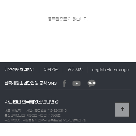
등록된 댓글이 없습니다.
개인정보처리방침
이용약관
공지사항
english Homepage
한국해양소년단연맹 공식 SNS
사단법인 한국해양소년단연맹
대표 : 최원혁
사업자등록번호 : 112-82-03140
통신판매업신고 : 제2022-서울관악-0685호
주소 : (08801) 서울특별시 관악구 남부순환로 1935 연맹회관 7층
TEL : 02-886-8522
FAX : 02-886-8521
E-mail : seakorea@sekh.or.kr
Copyright 2021 사단법인 한국해양소년단연맹 All Rights Reserved.