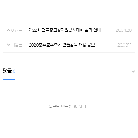
제22회 전국중고생자원봉사대회 참가 안내
20.04.28
이전글
2020충주호수축제 연출감독 채용 공모
20.03.11
다음글
댓글
0
등록된 댓글이 없습니다.