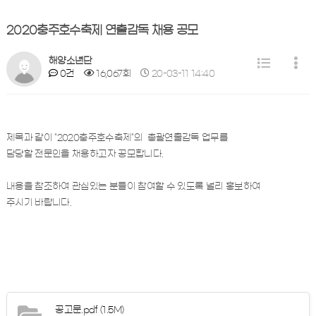
2020충주호수축제 연출감독 채용 공모
해양소년단
0건
16,067회
20-03-11 14:40
제목과 같이 "2020충주호수축제"의 총괄연출감독 업무를
담당할 전문인을 채용하고자 공모합니다.
내용을 참조하여 관심있는 분들이 참여할 수 있도록 널리 홍보하여
주시기 바랍니다.
공고문.pdf
(1.5M)