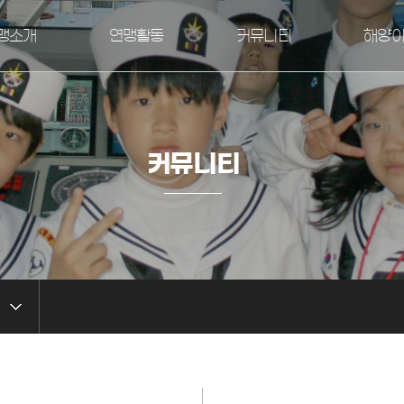
맹소개
연맹활동
커뮤니티
해양
재인사말
해양소년단 단원
공지사항
해양
CI
주요사업
언론보도
자
연혁
주요행사일정
자료실
교
커뮤니티
양소년단연맹
동영상
FAQ
자격증/
조직도
활동사진
시는길
홍보자료