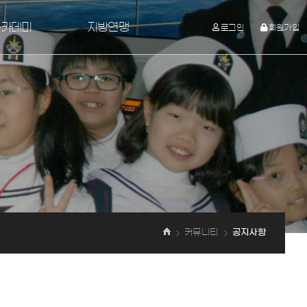
아카데미
지방연맹
로그인
회원가입
교육시설
지방연맹
격과정
육자료
시험/결제
커뮤니티
공지사항