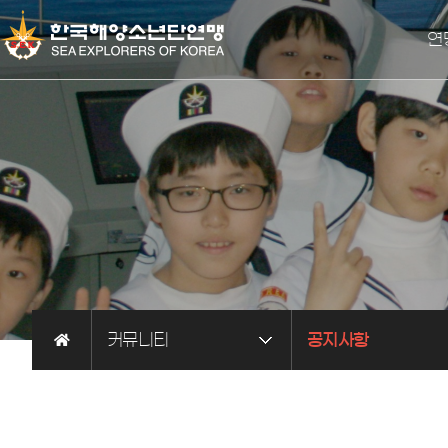
연
총
세계해
오
커뮤니티
공지사항