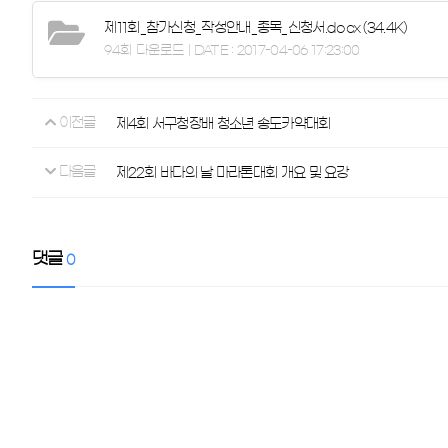
제11회_참가신청_작성안내_종목_신청서.docx
(34.4K)
94회 다운로드 | DATE : 2017-04-06 17:23:00
이전글
제4회 서구청장배 청소년 송도카약대회
다음글
제22회 바다의 날 마라톤대회 개요 및 요강
댓글
0