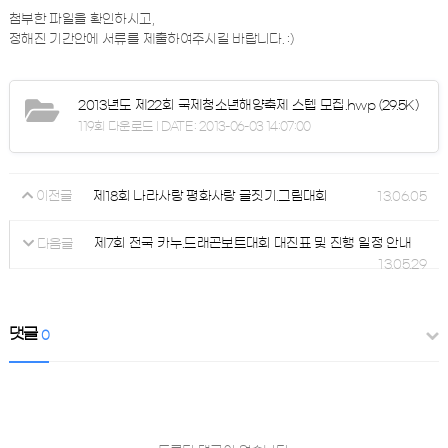
첨부한 파일을 확인하시고,
정해진 기간안에 서류를 제출하여주시길 바랍니다. :)
2013년도 제22회 국제청소년해양축제 스텝 모집.hwp
(29.5K)
119회 다운로드 | DATE : 2013-06-03 14:07:00
제18회 나라사랑 평화사랑 글짓기.그림대회
13.06.05
이전글
제7회 전국 카누.드래곤보트대회 대진표 및 진행 일정 안내
다음글
13.05.29
댓글
0