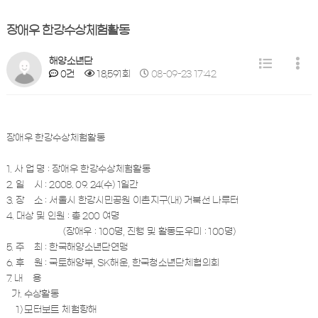
장애우 한강수상체험활동
해양소년단
0건
18,591회
08-09-23 17:42
장애우 한강수상체험활동
1. 사 업 명 : 장애우 한강수상체험활동
2. 일 시 : 2008. 09. 24(수) 1일간
3. 장 소 : 서울시 한강시민공원 이촌지구(내) 거북선 나루터
4. 대상 및 인원 : 총 200 여명
(장애우 : 100명, 진행 및 활동도우미 : 100명)
5. 주 최 : 한국해양소년단연맹
6. 후 원 : 국토해양부, SK해운, 한국청소년단체협의회
7. 내 용
가. 수상활동
1) 모터보트 체험항해