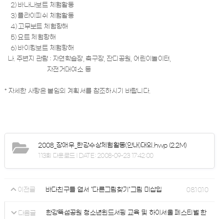
2) 바나나보트 체험활동
3) 플라이피쉬 체험활동
4) 고무보트 체험항해
5) 요트 체험항해
6) 바이킹보트 체험항해
나. 주변지 관람 : 자연학습장, 축구장, 잔디공원, 어린이놀이터,
자전거대여소 등
* 자세한 사항은 붙임의 계획서를 참조하시기 바랍니다.
2008_장애우_한강수상체험활동(안내)대외.hwp
(2.2M)
113회 다운로드 | DATE : 2008-09-23 17:42:00
바다친구들 엽서 "다른그림찾기"그림 미삽입
08.10.10
이전글
한강뚝섬공원 청소년윈드서핑 교육 및 하이서울 페스티벌 한
다음글