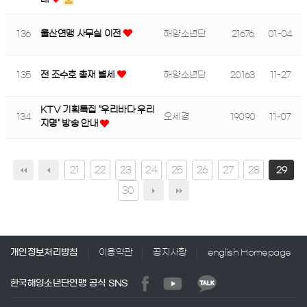
136
울산연맹 사무실 이전
해양소년단
21676
01-04
135
전 조수호 총재 별세
해양소년단
20163
11-27
KTV 기획특집 "우리바다 우리
134
오세경
19090
11-07
지명" 방송 안내
21
22
23
24
25
26
27
28
29
30
개인정보처리방침
이용약관
공지사항
english Homepage
한국해양소년단연맹 공식 SNS