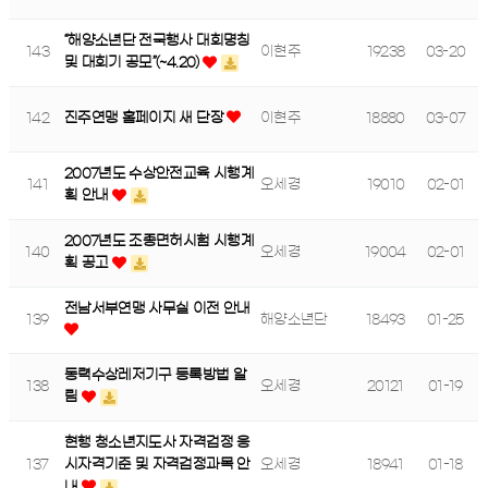
“해양소년단 전국행사 대회명칭
143
이현주
19238
03-20
및 대회기 공모”(~4.20)
142
진주연맹 홈페이지 새 단장
이현주
18880
03-07
2007년도 수상안전교육 시행계
141
오세경
19010
02-01
획 안내
2007년도 조종면허시험 시행계
140
오세경
19004
02-01
획 공고
전남서부연맹 사무실 이전 안내
139
해양소년단
18493
01-25
동력수상레저기구 등록방법 알
138
오세경
20121
01-19
림
현행 청소년지도사 자격검정 응
137
오세경
18941
01-18
시자격기준 및 자격검정과목 안
내