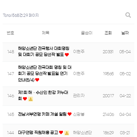
Total 568건
29 페이지
번호
제목
글쓴이
조회
날짜
해양소년단 전국행사 대회명칭
148
이현주
20331
05-04
및 대회기 공모 당선작 발표
해양소년단 전국대회 명칭 및 대
147
이현주
19565
05-02
회기 공모 당선작 발표일 연기
안내(5/4)
제1회 해ㆍ수산인 한강 카누대
146
관리자
20017
04-22
회
145
전남서부연맹 카페 개설 알림
신광봉
21406
04-04
144
대구연맹 직원채용 공고
해양소년단
18629
03-21