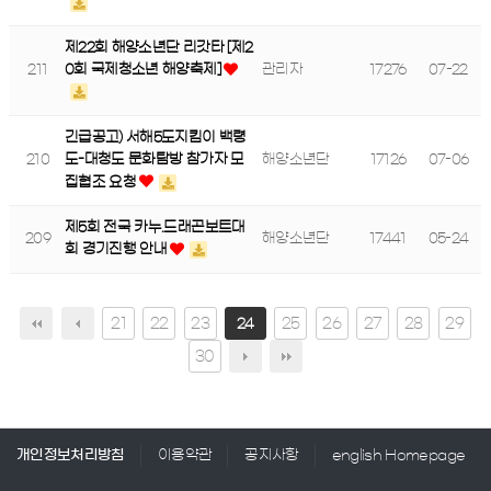
제22회 해양소년단 리갓타 [제2
211
관리자
17276
07-22
0회 국제청소년 해양축제]
긴급공고) 서해5도지킴이 백령
210
해양소년단
17126
07-06
도-대청도 문화탐방 참가자 모
집협조 요청
제5회 전국 카누.드래곤보트대
209
해양소년단
17441
05-24
회 경기진행 안내
21
22
23
25
26
27
28
29
24
30
개인정보처리방침
이용약관
공지사항
english Homepage