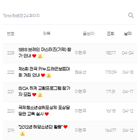
Total 568건
24 페이지
번호
제목
글쓴이
조회
날짜
SBS 브레인 마스터즈(가제) 참
223
이현주
18217
04-24
가 안내
제6회 전국 카누.드래곤보트대
222
권순선
17009
04-18
회 개최 안내
ISCA 하계 교환프로그램 참가
221
이현주
17131
04-17
자 모집
국제청소년성취포상제 포상담
220
이현주
16115
04-12
당관 교육 실시
“2012년 해양소년단 활동”
219
이현주
16477
04-12