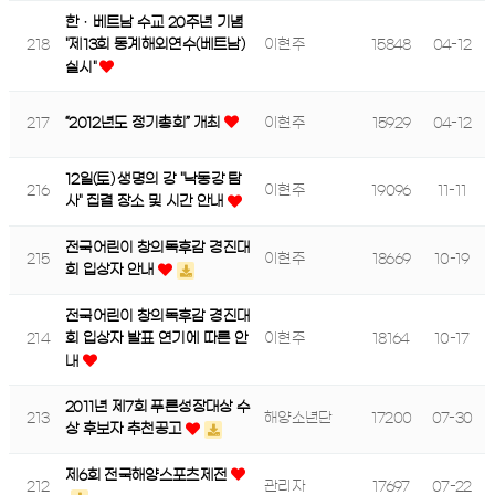
한ㆍ베트남 수교 20주년 기념
218
이현주
15848
04-12
"제13회 동계해외연수(베트남)
실시"
217
“2012년도 정기총회” 개최
이현주
15929
04-12
12일(토) 생명의 강 "낙동강 탐
216
이현주
19096
11-11
사" 집결 장소 및 시간 안내
전국어린이 창의독후감 경진대
215
이현주
18669
10-19
회 입상자 안내
전국어린이 창의독후감 경진대
214
이현주
18164
10-17
회 입상자 발표 연기에 따른 안
내
2011년 제7회 푸른성장대상 수
213
해양소년단
17200
07-30
상 후보자 추천공고
제6회 전국해양스포츠제전
212
관리자
17697
07-22