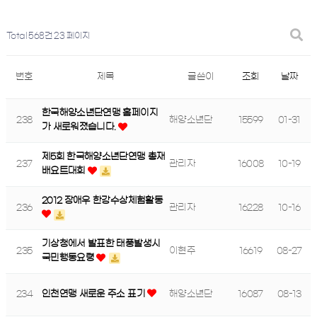
Total 568건
23 페이지
번호
제목
글쓴이
조회
날짜
한국해양소년단연맹 홈페이지
238
해양소년단
15599
01-31
가 새로워졌습니다.
제5회 한국해양소년단연맹 총재
237
관리자
16008
10-19
배요트대회
2012 장애우 한강수상체험활동
236
관리자
16228
10-16
기상청에서 발표한 태풍발생시
235
이현주
16619
08-27
국민행동요령
234
인천연맹 새로운 주소 표기
해양소년단
16087
08-13