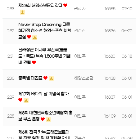
제23회 해양소년단리갓타
233
관리자
16555
07-10
Never Stop Dreaming 다문
232
권순선
16336
06-22
화가정 청소년 해양스포츠 체험
교실
신라장군 이사부 우산국(울릉
231
이현주
16680
06-18
도‧독도) 복속 1,500주년 기념
비 건립
230
종목별 대진표
해양소년단
16438
06-01
제17회 바다의 날 기념식 참가
229
이현주
16337
06-01
제8회 대한민국청소년박람회 홍
228
이현주
16409
06-01
보 부스 운영
제6회 전국 카누.드래곤보트대
227
권순선
16592
05-29
회 진행 일정 및 참가현황 안내