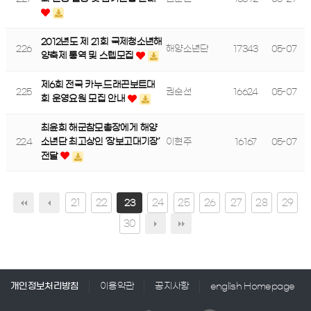
2012년도 제 21회 국제청소년해
226
해양소년단
17343
05-07
양축제 통역 및 스텝모집
제6회 전국 카누.드래곤보트대
225
권순선
16624
05-07
회 운영요원 모집 안내
최윤희 해군참모총장에게 해양
224
이현주
16167
05-07
소년단 최고상인 ‘장보고대기장’
전달
21
22
24
25
26
27
28
29
23
30
개인정보처리방침
이용약관
공지사항
english Homepage