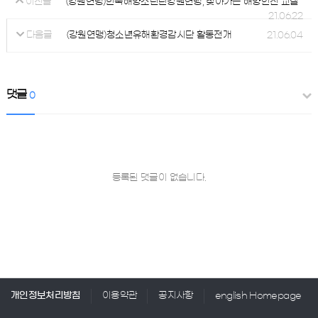
(강원연맹)한국해양소년단강원연맹, 찾아가는 해양안전 교실
이전글
21.06.22
(강원연맹)청소년유해환경감시단 활동전개
21.06.04
다음글
댓글
0
등록된 댓글이 없습니다.
개인정보처리방침
이용약관
공지사항
english Homepage