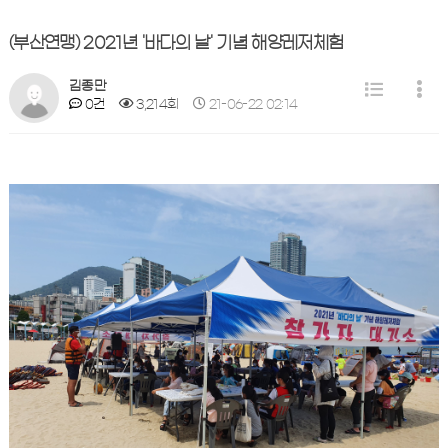
(부산연맹) 2021년 '바다의 날' 기념 해양레저체험
김종만
0건
3,214회
21-06-22 02:14